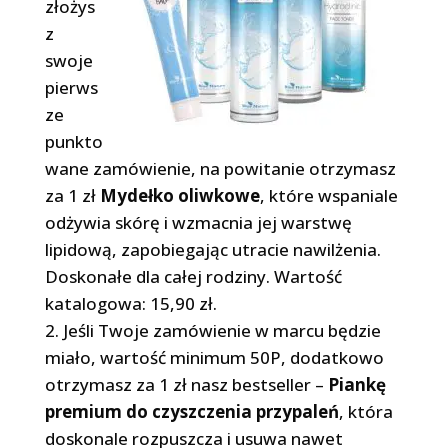
złożys
z
swoje
pierws
ze
punkto
wane zamówienie, na powitanie otrzymasz
za 1 zł
Mydełko oliwkowe
, które wspaniale
odżywia skórę i wzmacnia jej warstwę
lipidową, zapobiegając utracie nawilżenia.
Doskonałe dla całej rodziny. Wartość
katalogowa: 15,90 zł.
2. Jeśli Twoje zamówienie w marcu będzie
miało, wartość minimum 50P, dodatkowo
otrzymasz za 1 zł nasz bestseller –
Piankę
premium do czyszczenia przypaleń
, która
doskonale rozpuszcza i usuwa nawet