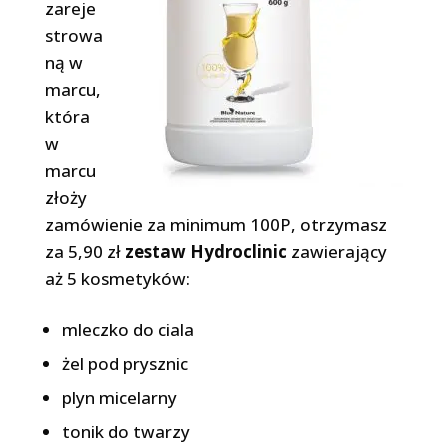
zareje
strowa
ną w
marcu,
która
w
marcu
złoży
zamówienie za minimum 100P, otrzymasz
za 5,90 zł
zestaw Hydroclinic
zawierający
aż 5 kosmetyków:
mleczko do ciala
żel pod prysznic
plyn micelarny
tonik do twarzy